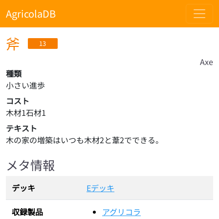
AgricolaDB
斧
13
Axe
種類
小さい進歩
コスト
木材1石材1
テキスト
木の家の増築はいつも木材2と葦2でできる。
メタ情報
デッキ
Eデッキ
収録製品
アグリコラ