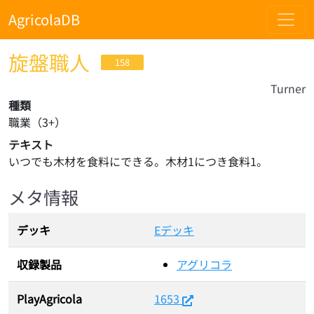
AgricolaDB
旋盤職人
158
Turner
種類
職業
（
3
+）
テキスト
いつでも木材を食料にできる。木材1につき食料1。
メタ情報
デッキ
Eデッキ
収録製品
アグリコラ
PlayAgricola
1653