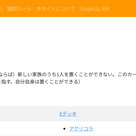
)
翻訳ルール
本サイトについて
GraphQL API
いるならば）新しい家族のうち1人を置くことができない。このカ
を指す。自分自身は置くことができる）
Eデッキ
アグリコラ