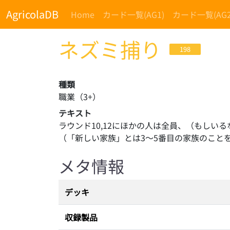
AgricolaDB
Home
カード一覧(AG1)
カード一覧(AG2
ネズミ捕り
198
種類
職業
（
3
+）
テキスト
ラウンド10,12にほかの人は全員、（もし
（「新しい家族」とは3～5番目の家族のこと
メタ情報
デッキ
収録製品