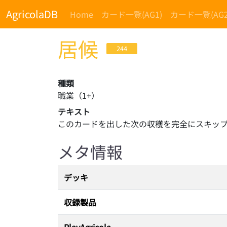
AgricolaDB
Home
カード一覧(AG1)
カード一覧(AG2
居候
244
種類
職業
（
1
+）
テキスト
このカードを出した次の収穫を完全にスキッ
メタ情報
デッキ
収録製品