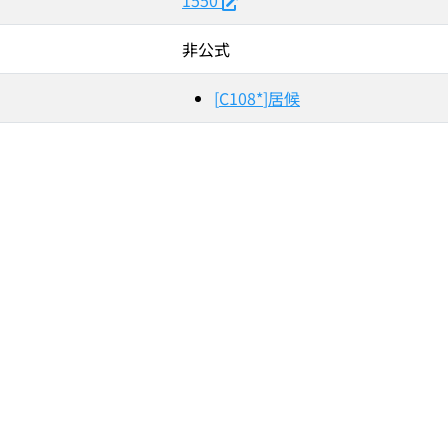
1550
非公式
[
C108*
]
居候