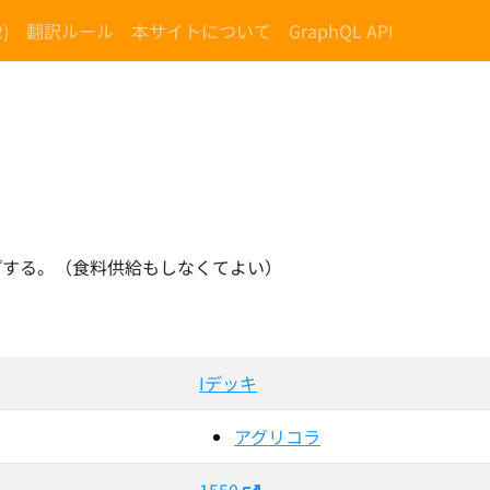
)
翻訳ルール
本サイトについて
GraphQL API
プする。（食料供給もしなくてよい）
Iデッキ
アグリコラ