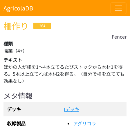
AgricolaDB
柵作り
264
Fencer
種類
職業
（
4
+）
テキスト
ほかの人が柵を1〜4本立てるたびストックから木材1を得
る。5本以上立てれば木材2を得る。（自分で柵を立てても
効果なし）
メタ情報
デッキ
Iデッキ
収録製品
アグリコラ