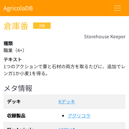
AgricolaDB
倉庫番
288
Storehouse Keeper
種類
職業
（
4
+）
テキスト
1つのアクションで葦と石材の両方を取るたびに、追加でレ
ンガ1か小麦1を得る。
メタ情報
デッキ
Kデッキ
収録製品
アグリコラ