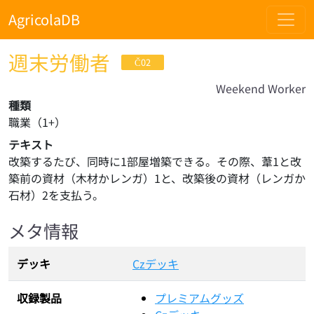
AgricolaDB
週末労働者
Č02
Weekend Worker
種類
職業
（
1
+）
テキスト
改築するたび、同時に1部屋増築できる。その際、葦1と改
築前の資材（木材かレンガ）1と、改築後の資材（レンガか
石材）2を支払う。
メタ情報
デッキ
Czデッキ
収録製品
プレミアムグッズ