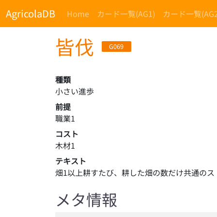
AgricolaDB
Home
カード一覧(AG1)
カード一覧(AG2
皆伐
G069
種類
小さい進歩
前提
職業1
コスト
木材1
テキスト
畑1以上耕すたび、耕した畑の数だけ共通のス
メタ情報