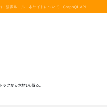
)
翻訳ルール
本サイトについて
GraphQL API
トックから木材1を得る。