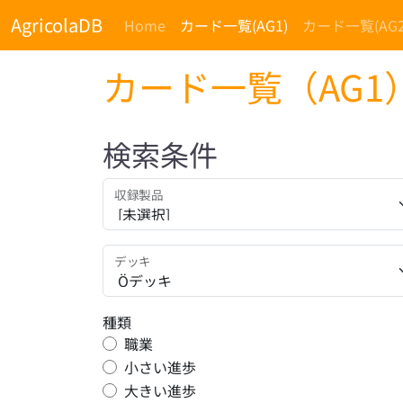
AgricolaDB
Home
カード一覧(AG1)
カード一覧(AG2
カード一覧（AG1
検索条件
収録製品
デッキ
種類
職業
小さい進歩
大きい進歩