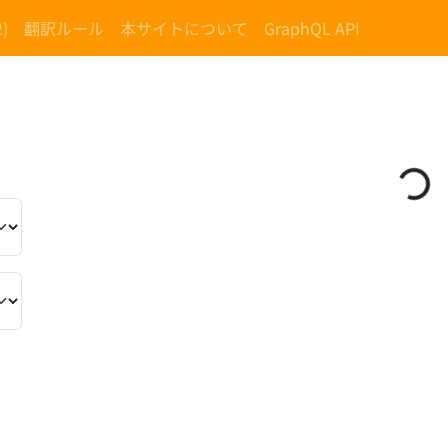
)
翻訳ルール
本サイトについて
GraphQL API
）