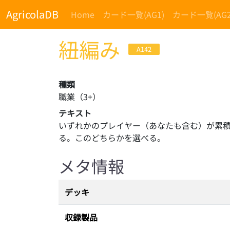
AgricolaDB
Home
カード一覧(AG1)
カード一覧(AG2
紐編み
A142
種類
職業
（
3
+）
テキスト
いずれかのプレイヤー（あなたも含む）が累積
る。このどちらかを選べる。
メタ情報
デッキ
収録製品