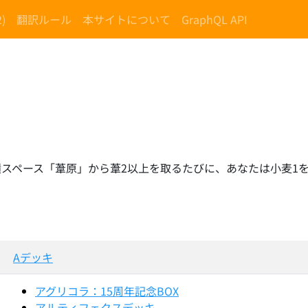
)
翻訳ルール
本サイトについて
GraphQL API
スペース「葦原」から葦2以上を取るたびに、あなたは小麦1を
Aデッキ
アグリコラ：15周年記念BOX
アルティフェクスデッキ