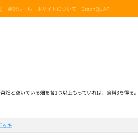
)
翻訳ルール
本サイトについて
GraphQL API
菜畑と空いている畑を各1つ以上もっていれば、食料3を得る
デッキ