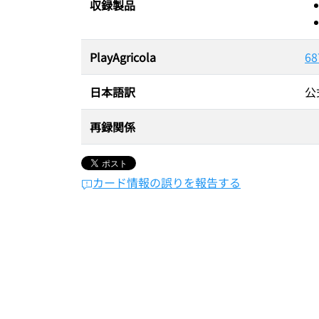
収録製品
PlayAgricola
68
日本語訳
公
再録関係
カード情報の誤りを報告する