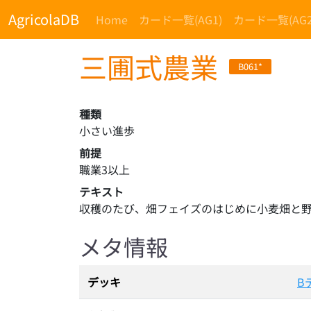
AgricolaDB
Home
カード一覧(AG1)
カード一覧(AG2
三圃式農業
B061*
種類
小さい進歩
前提
職業3以上
テキスト
収穫のたび、畑フェイズのはじめに小麦畑と野
メタ情報
デッキ
B