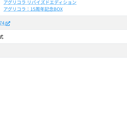
アグリコラ リバイズドエディション
アグリコラ：15周年記念BOX
74
式