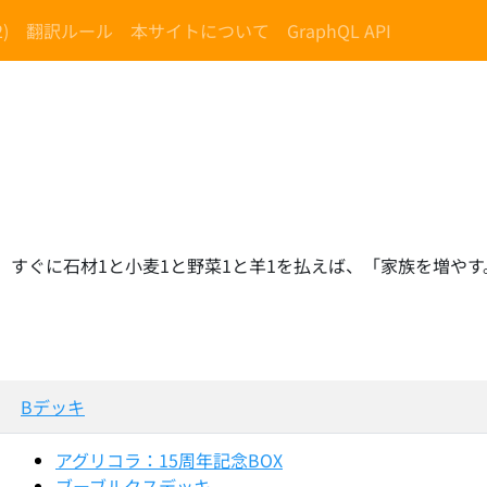
)
翻訳ルール
本サイトについて
GraphQL API
、すぐに石材1と小麦1と野菜1と羊1を払えば、「家族を増や
Bデッキ
アグリコラ：15周年記念BOX
ブーブルクスデッキ