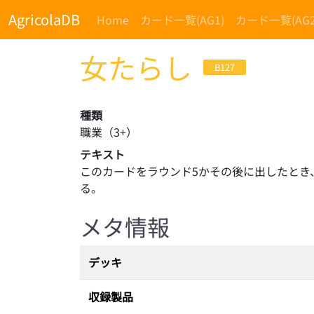
AgricolaDB
Home
カード一覧(AG1)
カード一覧(AG2
女たらし
B127
種類
職業
（
3
+）
テキスト
このカードをラウンド5かその後に出したとき
る。
メタ情報
デッキ
収録製品