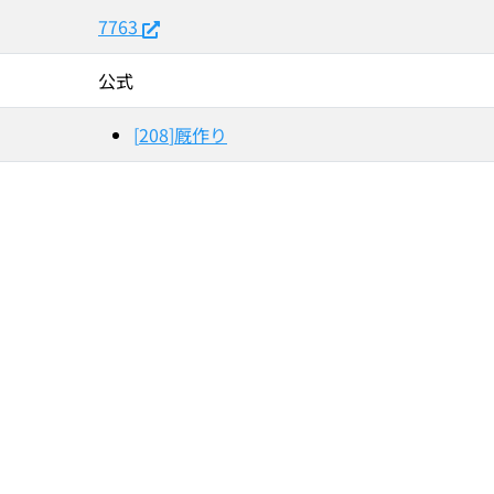
7763
公式
[
208
]
厩作り