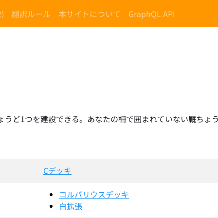
)
翻訳ルール
本サイトについて
GraphQL API
ょうど1つを建設できる。あなたの柵で囲まれていない厩ちょう
Cデッキ
コルバリウスデッキ
白拡張