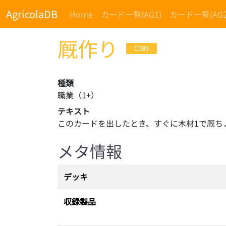
AgricolaDB
Home
カード一覧(AG1)
カード一覧(AG2
厩作り
C089
種類
職業
（
1
+）
テキスト
このカードを出したとき、すぐに木材1で厩ち
メタ情報
デッキ
収録製品