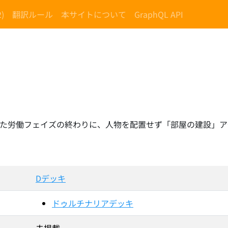
)
翻訳ルール
本サイトについて
GraphQL API
った労働フェイズの終わりに、人物を配置せず「部屋の建設」ア
Dデッキ
ドゥルチナリアデッキ