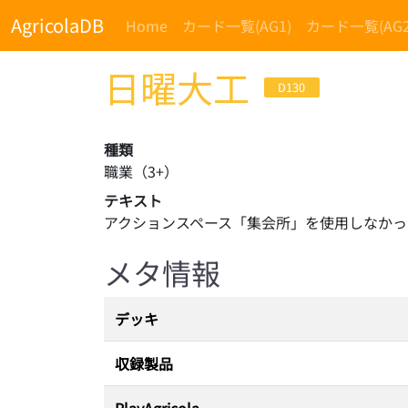
AgricolaDB
Home
カード一覧(AG1)
カード一覧(AG2
日曜大工
D130
種類
職業
（
3
+）
テキスト
アクションスペース「集会所」を使用しなか
メタ情報
デッキ
収録製品