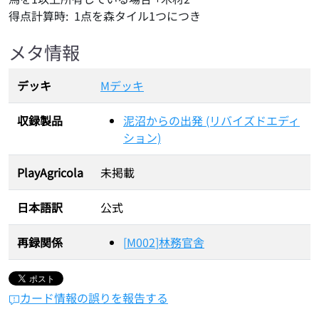
得点計算時:  1点を森タイル1つにつき
メタ情報
デッキ
Mデッキ
収録製品
泥沼からの出発 (リバイズドエディ
ション)
PlayAgricola
未掲載
日本語訳
公式
再録関係
[
M002
]
林務官舎
カード情報の誤りを報告する