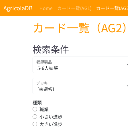
AgricolaDB
Home
カード一覧(AG1)
カード一覧(AG2
カード一覧（AG2
検索条件
収録製品
デッキ
種類
職業
小さい進歩
大きい進歩