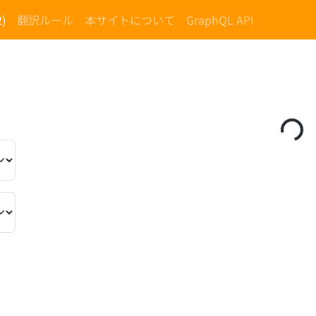
)
翻訳ルール
本サイトについて
GraphQL API
）