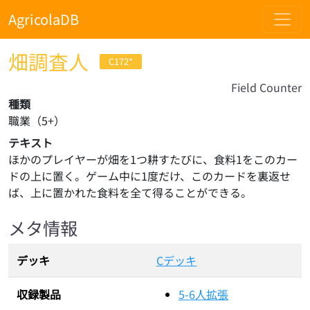
AgricolaDB
畑調査人
C172*
Field Counter
種類
職業
（
5
+）
テキスト
ほかのプレイヤーが畑を1つ耕すたびに、食料1をこのカー
ドの上に置く。ゲーム中に1度だけ、このカードを裏返せ
ば、上に置かれた食料を全て得ることができる。
メタ情報
デッキ
Cデッキ
収録製品
5-6人拡張